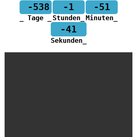
-538
-1
-51
_ Tage _
Stunden_
Minuten_
-41
Sekunden_