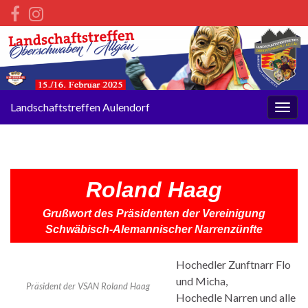
Landschaftstreffen Aulendorf
Navi
umsc
Roland Haag
Grußwort des Präsidenten der Vereinigung
Schwäbisch-Alemannischer Narrenzünfte
Hochedler Zunftnarr Flo
und Micha,
Präsident der VSAN Roland Haag
Hochedle Narren und alle